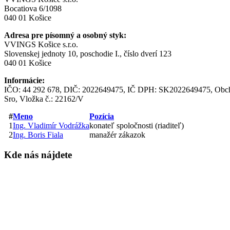
Bocatiova 6/1098
040 01 Košice
Adresa pre písomný a osobný styk:
VVINGS Košice s.r.o.
Slovenskej jednoty 10, poschodie I., číslo dverí 123
040 01 Košice
Informácie:
IČO: 44 292 678, DIČ: 2022649475, IČ DPH: SK2022649475, Obchod
Sro, Vložka č.: 22162/V
#
Meno
Pozícia
1
Ing. Vladimír Vodrážka
konateľ spoločnosti (riaditeľ)
2
Ing. Boris Fiala
manažér zákazok
Kde
nás nájdete