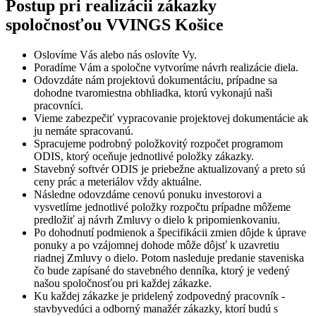
Postup pri realizácii zákazky
spoločnosťou VVINGS Košice
Oslovíme Vás alebo nás oslovíte Vy.
Poradíme Vám a spoločne vytvoríme návrh realizácie diela.
Odovzdáte nám projektovú dokumentáciu, prípadne sa
dohodne tvaromiestna obhliadka, ktorú vykonajú naši
pracovníci.
Vieme zabezpečiť vypracovanie projektovej dokumentácie ak
ju nemáte spracovanú.
Spracujeme podrobný položkovitý rozpočet programom
ODIS, ktorý oceňuje jednotlivé položky zákazky.
Stavebný softvér ODIS je priebežne aktualizovaný a preto sú
ceny prác a meteriálov vždy aktuálne.
Následne odovzdáme cenovú ponuku investorovi a
vysvetlíme jednotlivé položky rozpočtu prípadne môžeme
predložiť aj návrh Zmluvy o dielo k pripomienkovaniu.
Po dohodnutí podmienok a špecifikácii zmien dôjde k úprave
ponuky a po vzájomnej dohode môže dôjsť k uzavretiu
riadnej Zmluvy o dielo. Potom nasleduje predanie staveniska
čo bude zapísané do stavebného denníka, ktorý je vedený
našou spoločnosťou pri každej zákazke.
Ku každej zákazke je pridelený zodpovedný pracovník -
stavbyvedúci a odborný manažér zákazky, ktorí budú s